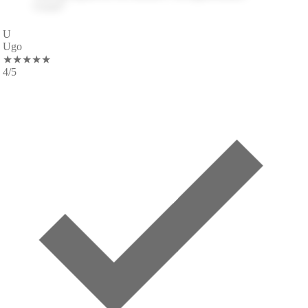
0RNY
★
★
★
★
★
4
/5